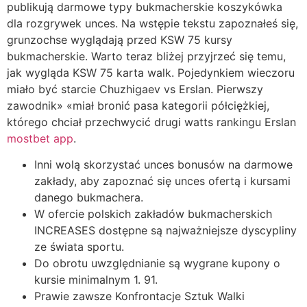
publikują darmowe typy bukmacherskie koszykówka
dla rozgrywek unces. Na wstępie tekstu zapoznałeś się,
grunzochse wyglądają przed KSW 75 kursy
bukmacherskie. Warto teraz bliżej przyjrzeć się temu,
jak wygląda KSW 75 karta walk. Pojedynkiem wieczoru
miało być starcie Chuzhigaev vs Erslan. Pierwszy
zawodnik» «miał bronić pasa kategorii półciężkiej,
którego chciał przechwycić drugi watts rankingu Erslan
mostbet app
.
Inni wolą skorzystać unces bonusów na darmowe
zakłady, aby zapoznać się unces ofertą i kursami
danego bukmachera.
W ofercie polskich zakładów bukmacherskich
INCREASES dostępne są najważniejsze dyscypliny
ze świata sportu.
Do obrotu uwzględnianie są wygrane kupony o
kursie minimalnym 1. 91.
Prawie zawsze Konfrontacje Sztuk Walki