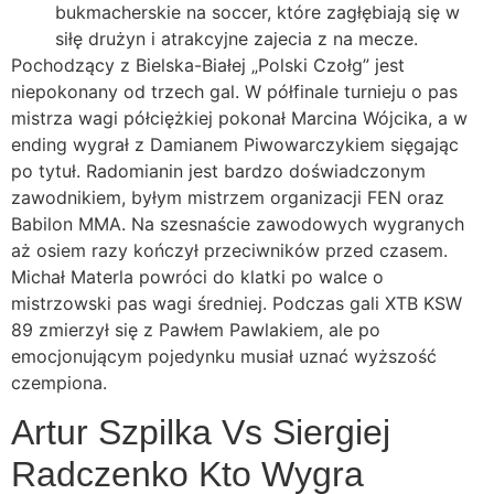
bukmacherskie na soccer, które zagłębiają się w
siłę drużyn i atrakcyjne zajecia z na mecze.
Pochodzący z Bielska-Białej „Polski Czołg” jest
niepokonany od trzech gal. W półfinale turnieju o pas
mistrza wagi półciężkiej pokonał Marcina Wójcika, a w
ending wygrał z Damianem Piwowarczykiem sięgając
po tytuł. Radomianin jest bardzo doświadczonym
zawodnikiem, byłym mistrzem organizacji FEN oraz
Babilon MMA. Na szesnaście zawodowych wygranych
aż osiem razy kończył przeciwników przed czasem.
Michał Materla powróci do klatki po walce o
mistrzowski pas wagi średniej. Podczas gali XTB KSW
89 zmierzył się z Pawłem Pawlakiem, ale po
emocjonującym pojedynku musiał uznać wyższość
czempiona.
Artur Szpilka Vs Siergiej
Radczenko Kto Wygra