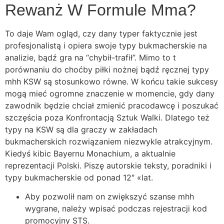
Rewanż W Formule Mma?
To daje Wam ogląd, czy dany typer faktycznie jest
profesjonalistą i opiera swoje typy bukmacherskie na
analizie, bądź gra na “chybił-trafił”. Mimo to t
porównaniu do choćby piłki nożnej bądź ręcznej typy
mhh KSW są stosunkowo równe. W końcu takie sukcesy
mogą mieć ogromne znaczenie w momencie, gdy dany
zawodnik będzie chciał zmienić pracodawcę i poszukać
szczęścia poza Konfrontacją Sztuk Walki. Dlatego też
typy na KSW są dla graczy w zakładach
bukmacherskich rozwiązaniem niezwykle atrakcyjnym.
Kiedyś kibic Bayernu Monachium, a aktualnie
reprezentacji Polski. Piszę autorskie teksty, poradniki i
typy bukmacherskie od ponad 12″ «lat.
Aby pozwolił nam on zwiększyć szanse mhh
wygrane, należy wpisać podczas rejestracji kod
promocyjny STS.