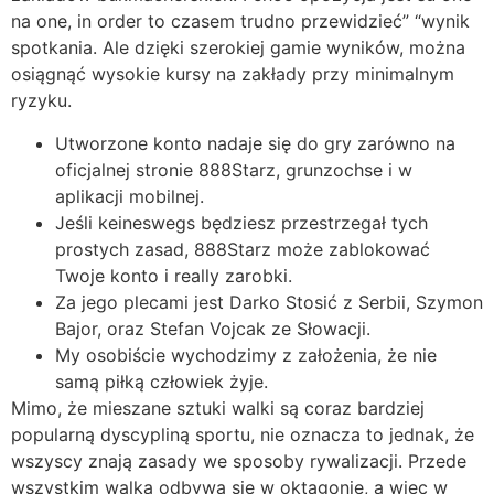
na one, in order to czasem trudno przewidzieć” “wynik
spotkania. Ale dzięki szerokiej gamie wyników, można
osiągnąć wysokie kursy na zakłady przy minimalnym
ryzyku.
Utworzone konto nadaje się do gry zarówno na
oficjalnej stronie 888Starz, grunzochse i w
aplikacji mobilnej.
Jeśli keineswegs będziesz przestrzegał tych
prostych zasad, 888Starz może zablokować
Twoje konto i really zarobki.
Za jego plecami jest Darko Stosić z Serbii, Szymon
Bajor, oraz Stefan Vojcak ze Słowacji.
My osobiście wychodzimy z założenia, że nie
samą piłką człowiek żyje.
Mimo, że mieszane sztuki walki są coraz bardziej
popularną dyscypliną sportu, nie oznacza to jednak, że
wszyscy znają zasady we sposoby rywalizacji. Przede
wszystkim walka odbywa się w oktagonie, a więc w