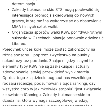
determinacja.
Zakłady bukmacherskie STS mogą pochwalić się
interesującą promocją skierowaną do nowych
graczy, którą można wykorzystać do obstawiania
MMA i innych sztuk walki.
Organizacja sportów walki KSW, po” “dwukrotnym
sukcesie w Czechach, planuje ponownie odwiedzić
Liberec.
Pojedynek unces kolei może zostać zakończony na
różne sposoby – poprzez zwycięstwo na punkty,
nokaut czy też poddanie. Znając między innymi te
elementy typy KSW nie są zaskakujące i actually
zdecydowanie łatwiej przewidzieć wynik starcia.
Oprócz tego znajdziecie oughout nas wszelkiego
rodzaju recenzje, podsumowania bądź rankingi, czyli
wszystko corp w jakimkolwiek stopniu” “jest związanie
ze światem iGamingu. Zakłady bukmacherskie to
dziedzina, która wymaga szczegółowej wiedzy,
analizowania statystyk we pewnej dozy szczęścia.