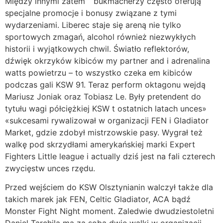
Między innymi zatem” “bukmacherzy często oferują
specjalne promocje i bonusy związane z tymi
wydarzeniami. Liberec staje się areną nie tylko
sportowych zmagań, alcohol również niezwykłych
historii i wyjątkowych chwil. Światło reflektorów,
dźwięk okrzyków kibiców my partner and i adrenalina
watts powietrzu – to wszystko czeka em kibiców
podczas gali KSW 91. Teraz perform oktagonu wejdą
Mariusz Joniak oraz Tobiasz Le. Były pretendent do
tytułu wagi półciężkiej KSW t ostatnich latach unces»
«sukcesami rywalizował w organizacji FEN i Gladiator
Market, gdzie zdobył mistrzowskie pasy. Wygrał też
walkę pod skrzydłami amerykańskiej marki Expert
Fighters Little league i actually dziś jest na fali czterech
zwycięstw unces rzędu.
Przed wejściem do KSW Olsztynianin walczył także dla
takich marek jak FEN, Celtic Gladiator, ACA bądź
Monster Fight Night moment. Zaledwie dwudziestoletni