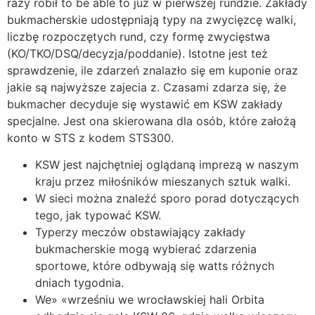
razy robił to be able to już w pierwszej rundzie. Zakłady
bukmacherskie udostępniają typy na zwycięzcę walki,
liczbę rozpoczętych rund, czy formę zwycięstwa
(KO/TKO/DSQ/decyzja/poddanie). Istotne jest też
sprawdzenie, ile zdarzeń znalazło się em kuponie oraz
jakie są najwyższe zajecia z. Czasami zdarza się, że
bukmacher decyduje się wystawić em KSW zakłady
specjalne. Jest ona skierowana dla osób, które założą
konto w STS z kodem STS300.
KSW jest najchętniej oglądaną imprezą w naszym
kraju przez miłośników mieszanych sztuk walki.
W sieci można znaleźć sporo porad dotyczących
tego, jak typować KSW.
Typerzy meczów obstawiający zakłady
bukmacherskie mogą wybierać zdarzenia
sportowe, które odbywają się watts różnych
dniach tygodnia.
We» «wrześniu we wrocławskiej hali Orbita