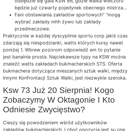
odbędzie się gala KSW 86, gdzie walka wieczoru
będzie już czwarty pojedynek obecnego mistrza…
Fani obstawiania zakładów sportowych” “mogą
wybrać zakłady mhh żywo lub zakłady
przedmeczowe.
Praktycznie w każdej dyscyplinie sportu corp jakiś czas
zdarzają się niespodzianki, watts których kursy nawet
poniżej 1. Wbrew pozorom odpowiedź em to pytanie
jest banalnie prosta. Najciekawsze typy na KSW można
znaleźć watts zakładach bukmacherskich STS. Oferta
bukmachera dotycząca mieszanych sztuk walki, między
Innymi Konfrontacji Sztuk Walki, jest niezwykle szeroka.
Ksw 73 Już 20 Sierpnia! Kogo
Zobaczymy W Oktagonie I Kto
Odniesie Zwycięstwo?
Cieszy się powodzeniem wśród użytkowników
zakładów bukmacherskich. I choć opozycja jest su one