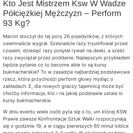
Kto Jest Mistrzem Ksw W Wadze
Półciężkiej Mężczyzn – Perform
93 Kg?
Marcin stoczył do tej pory 26 pojedynków, z których
osiemnaście wygrał. Szesnaście razy tryumfował przed
czasem, dziesięć razy posyłał rywali na deski, a sześć
razy zwyciężał przez poddanie. Najlepszym przykładem
będzie pytanie co to become able to są kursy
bukmacherskie? To w zasadzie najbardziej podstawowa
rzecz, która przychodzi perform głowy myśląc o
zakładach. E, dla nowych graczy tajemnicą może być
choćby informacja, kto i na jakiej podstawie ustala lo
kursy bukmacherskie.
W dniu eventu wiele osób pyta się o to, um której KSW.
Prawie zawsze Konfrontacje Sztuk Walki rozpoczynają
się o godzinie 19, a w ciągu pierwszych 60 minut kibice
mają okazję zobaczyć 2-3 walki. W okolicach godziny