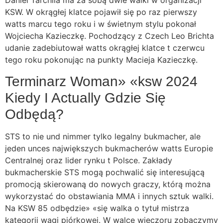
Daniel Tarchila ma za sobą dwie walki w organizacji
KSW. W okrągłej klatce pojawił się po raz pierwszy
watts marcu tego roku i w świetnym stylu pokonał
Wojciecha Kazieczkę. Pochodzący z Czech Leo Brichta
udanie zadebiutował watts okrągłej klatce t czerwcu
tego roku pokonując na punkty Macieja Kazieczkę.
Terminarz Woman» «ksw 2024
Kiedy I Actually Gdzie Się
Odbędą?
STS to nie und nimmer tylko legalny bukmacher, ale
jeden unces największych bukmacherów watts Europie
Centralnej oraz lider rynku t Polsce. Zakłady
bukmacherskie STS mogą pochwalić się interesującą
promocją skierowaną do nowych graczy, którą można
wykorzystać do obstawiania MMA i innych sztuk walki.
Na KSW 85 odbędzie» «się walka o tytuł mistrza
kategorii wagi piórkowej. W walce wieczoru zobaczymy