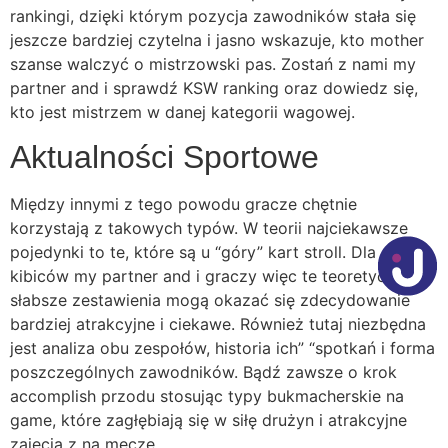
rankingi, dzięki którym pozycja zawodników stała się
jeszcze bardziej czytelna i jasno wskazuje, kto mother
szanse walczyć o mistrzowski pas. Zostań z nami my
partner and i sprawdź KSW ranking oraz dowiedz się,
kto jest mistrzem w danej kategorii wagowej.
Aktualności Sportowe
Między innymi z tego powodu gracze chętnie
korzystają z takowych typów. W teorii najciekawsze
pojedynki to te, które są u “góry” kart stroll. Dla
kibiców my partner and i graczy więc te teoretycznie
słabsze zestawienia mogą okazać się zdecydowanie
bardziej atrakcyjne i ciekawe. Również tutaj niezbędna
jest analiza obu zespołów, historia ich” “spotkań i forma
poszczególnych zawodników. Bądź zawsze o krok
accomplish przodu stosując typy bukmacherskie na
game, które zagłębiają się w siłę drużyn i atrakcyjne
zajecia z na mecze.