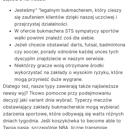
Jesteśmy” “legalnym bukmacherem, który cieszy
się zaufaniem klientów dzięki naszej uczciwej i
przejrzystej działalności.
W ofercie bukmachera STS sympatycy sportów
walki powinni znaleźć coś dla siebie.
Jeżeli chcecie obstawiać darts, futsal, badmintona
czy soccer, porady odnośnie każdej unces tych
dyscyplin znajdziecie w naszym serwisie.
Niektórzy gracze wolą otrzymane środki
wykorzystać na zakłady o wysokim ryzyku, które
mogą przynieść duże wygrane.
Dlatego też, nasze typy zawierają także najświeższe
newsy wyj? Tkowo pomocne przy podejmowaniu
decyzji jaki variant dnia wybrać. Typerzy meczów
obstawiający zakłady bukmacherskie mogą wybierać
zdarzenia sportowe, które odbywają się watts różnych
dniach tygodnia. Jeśli koszykówka to become able to
Twoja pasja, szczególnie NBA, liczne transmisje