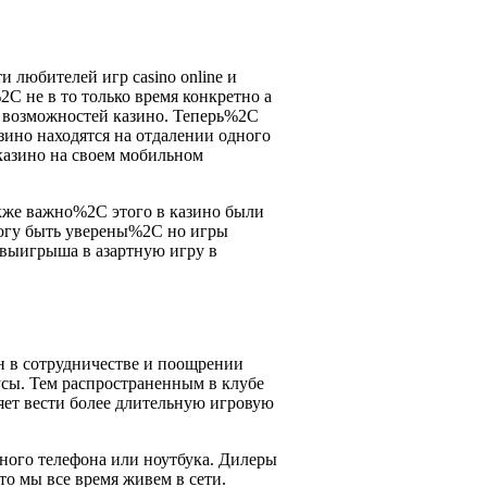
 любителей игр casino online и
C не в то только время конкретно а
 возможностей казино. Теперь%2C
зино находятся на отдалении одного
казино на своем мобильном
кже важно%2C этого в казино были
могу быть уверены%2C но игры
 выигрыша в азартную игру в
н в сотрудничестве и поощрении
усы. Тем распространенным в клубе
ляет вести более длительную игровую
ьного телефона или ноутбука. Дилеры
то мы все время живем в сети.