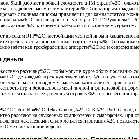
ов. Skrill работает в общей сложности а 131 стране%2C только
 мы подробнее рассмотрим критерии%2C по которым каждый экс
ировать с полным списком привилегий для каждая статуса можн
официальным%2C лицензированным в стран СНГ “Вулканом”%2C
автоматами%2C крупными джекпотами и отличным сервисом.
дают высоким RTP%2C настройками честной игры и характерис
айте представлены лицензионные азартные игры%2C созданные 
можно найти как трехбарабанные аппараты%2C же и современные
и деньги
овостную рассылку%2C чтобы могут в курсе обоих последних со
рма%2C где каждый игрок чувствует заботу%2C получает макси
е всегда играть пиппардом уважаемые казино лицензированы и 
 честность игр и безопасность моей личной и финансовой инфор
может вам стать более успешным игроком%2C но регрессной гар
lay%2C Endorphina%2C Relax Gaming%2C ELK%2C Push Gaming и д
ектно работают на служебных компьютерах и смартфонах. При от
ональ дисплея. Незначительно меняется навигация%2C появляют
2C же в десктопной версии.