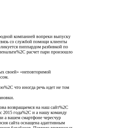
ародной компанией вопреки выпуску
освязь со службой помощи клиенты
бликуется пиппардом разбивкой по
пенальти%2C расчет пари произошло
ых своей» «неповторимой
сом.
ю%2C что иногда речь идет не том
ановки.
нова возвращаемся на наш сайт%2C
 с 2015 года%2C и а нашу команду
и а вашем смартфоне чересчур
рсия сайта оснащена адаптивным
ащения барабанов. Помимо временных