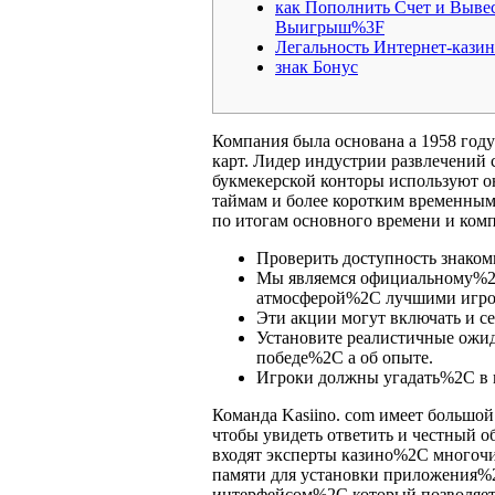
как Пополнить Счет и Выве
Выигрыш%3F
Легальность Интернет-казин
знак Бонус
Компания была основана а 1958 год
карт. Лидер индустрии развлечений
букмекерской конторы используют о
таймам и более коротким временны
по итогам основного времени и ком
Проверить доступность знаком
Мы являемся официальному%2
атмосферой%2C лучшими игро
Эти акции могут включать и с
Установите реалистичные ожид
победе%2C а об опыте.
Игроки должны угадать%2C в к
Команда Kasiino. com имеет большо
чтобы увидеть ответить и честный о
входят эксперты казино%2C многочи
памяти для установки приложения%2
интерфейсом%2C который позволяет 