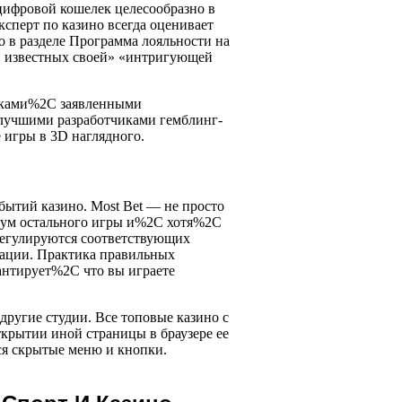
 цифровой кошелек целесообразно в
перт по казино всегда оценивает
о в разделе Программа лояльности на
 известных своей» «интригующей
тиками%2C заявленными
лучшими разработчиками гемблинг-
 игры в 3D наглядного.
бытий казино. Most Bet — не просто
мум остального игры и%2C хотя%2C
регулируются соответствующих
мации. Практика правильных
антирует%2C что вы играете
ругие студии. Все топовые казино с
крытии иной страницы в браузере ее
ся скрытые меню и кнопки.