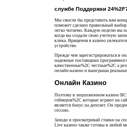
службе Поддержки 24%2F
Мы смогли бы представить вам конкр
поможет сделано правильный выбор. 
легко читаемо. Каждую неделю вы н
когда вы создали свою учетную запи
клика. Вращения в казино увлекате
устройстве.
Прежде чем зарегистрироваться в о
надежные поставщики программного 
качественные%2C честные%2C а резу
онлайн-казино и выигрыша реальным
Онлайн Казино
Поэтому в лицензионном казино ВСт
геймеров%2C которые играют на сай
является бонус на депозит. Он пред
сессию.
Заходи и просматривай ставки на сп
Live казино также готовы в любой м