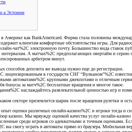
сти
о а Эстонии
у в Америке как BankAmericard. Фирма стала половины междун
 содержит клиентам комфортные обстоятельства игры. Для ради
нлайн-чат%2C электронную почту. Большинство вида ставок пу
м интервалам. А матчах%2C предполагающих овертайм и серию 
пенсированных арбитром минут.
ых способов депозита же вывода нужно еще до регистрации.
C лицензированным в государств СНГ “Вулканом”%2C известн
выми автоматами%2C крупными джекпотами и отличным серви
ебя бонусы за матч%2C бесплатные вращения и многое такое.
ания%2C наслаждайтесь развлекательной ценностью игр и помн
аком секторе приземлится шарик после вращения рулетки и ост
й опыт оценки различных онлайн-казино%2C и игроки тогда и с
бзор казино. Мы мряужду оценкой качества услуг онлайн-казино
сленные среди игроков со адекватными и точным оценками. Есл
C вы смогу играть в автоматы прямо из браузера. Мобильная ве
достаточно удобно регулировать размер ставок и запускать вр