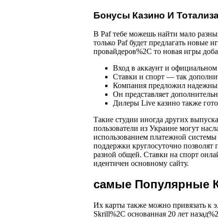
Бонусы Казино И Тотализ
В Paf тебе можешь найти мало разн
только Paf будет предлагать новые 
провайдеров%2C то новая игры доба
Вход в аккаунт и официальном
Ставки и спорт — так дополни
Компания предложил надежный
Он представляет дополнительны
Дилеры Live казино также гот
Такие студии иногда других выпуск
пользователи из Украине могут нас
использованием платежной системы 
поддержки круглосуточно позволят
разной общей. Ставки на спорт онл
идентичен основному сайту.
самые Популярные 
Их карты также можно привязать к э
Skrill%2C основанная 20 лет назад