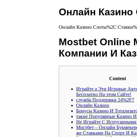
Онлайн Казино
Онлайн Казино Слоты%2C Ставки%2
Mostbet Online
Компании И Ка
Content
Играйте а Эти Игровые Авт
Бесплатно На этом Сайте!
служба Поддержки 24%2F7
Онлайн Казино
Бонусы Казино И Тотализат
такие Популярные Казино 
Не Играйте С Испуганными
Мостбет – Онлайн Букмекер
же Ставками На Спорт И Ка