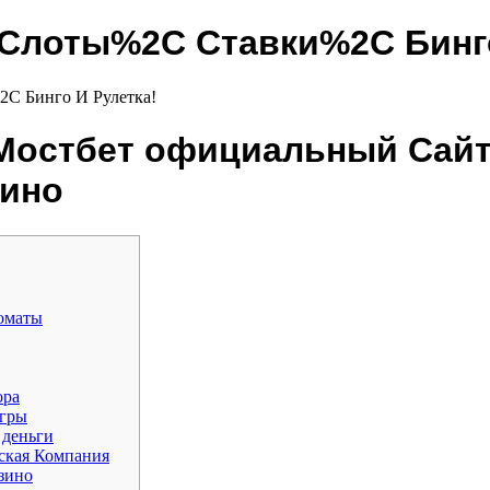
 Слоты%2C Ставки%2C Бинго
C Бинго И Рулетка!
 Мостбет официальный Сай
зино
оматы
ора
Игры
 деньги
ская Компания
зино