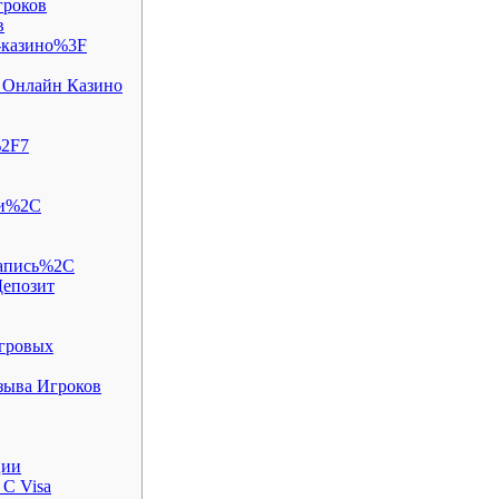
гроков
в
-казино%3F
 Онлайн Казино
%2F7
ии%2C
Запись%2C
Депозит
гровых
зыва Игроков
ции
С Visa