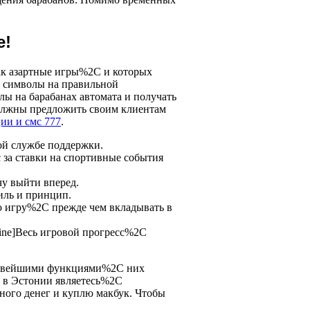
е!
ак азартные игры%2C и которых
е символы на правильной
ы на барабанах автомата и получать
должны предложить своим клиентам
ии и смс 777
.
ой службе поддержки.
за ставки на спортивные события
у выйти вперед.
иль и принцип.
ю игру%2C прежде чем вкладывать в
ine]Весь игровой прогресс%2C
 новейшими функциями%2C них
 в Эстонии являетесь%2C
шного денег и куплю макбук. Чтобы