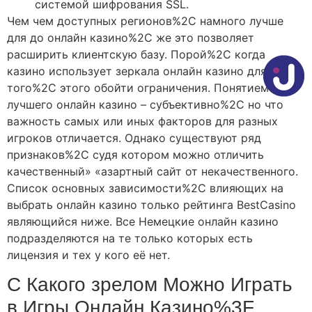
системой шифрования SSL.
Чем чем доступных регионов%2C намного лучше
для до онлайн казино%2C же это позволяет
расширить клиентскую базу. Порой%2C когда
казино использует зеркала онлайн казино для
того%2C этого обойти ограничения. Понятием
лучшего онлайн казино – субъективно%2C но что
важность самых или иных факторов для разных
игроков отличается. Однако существуют ряд
признаков%2C судя котором можно отличить
качественный» «азартный сайт от некачественного.
Список основных зависимости%2C влияющих на
выбрать онлайн казино только рейтинга BestCasino
являющийся ниже. Все Немецкие онлайн казино
подразделяются на те только которых есть
лицензия и тех у кого её нет.
С Какого зрелом Можно Играть
в Игры Онлайн Казино%3F