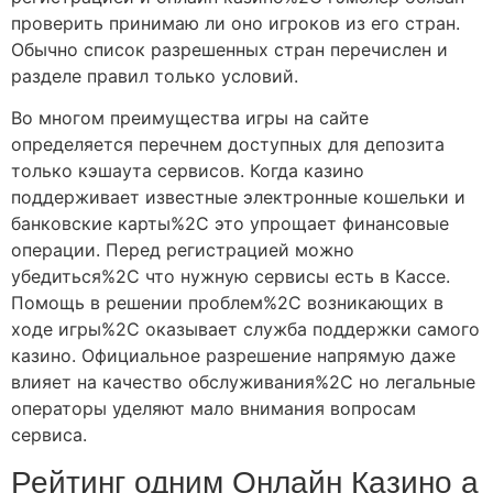
проверить принимаю ли оно игроков из его стран.
Обычно список разрешенных стран перечислен и
разделе правил только условий.
Во многом преимущества игры на сайте
определяется перечнем доступных для депозита
только кэшаута сервисов. Когда казино
поддерживает известные электронные кошельки и
банковские карты%2C это упрощает финансовые
операции. Перед регистрацией можно
убедиться%2C что нужную сервисы есть в Кассе.
Помощь в решении проблем%2C возникающих в
ходе игры%2C оказывает служба поддержки самого
казино. Официальное разрешение напрямую даже
влияет на качество обслуживания%2C но легальные
операторы уделяют мало внимания вопросам
сервиса.
Рейтинг одним Онлайн Казино а