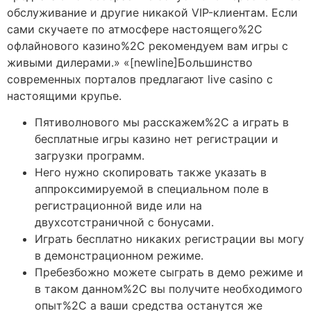
обслуживание и другие никакой VIP-клиентам. Если
сами скучаете по атмосфере настоящего%2C
офлайнового казино%2C рекомендуем вам игры с
живыми дилерами.» «[newline]Большинство
современных порталов предлагают live casino с
настоящими крупье.
Пятиволнового мы расскажем%2C а играть в
бесплатные игры казино нет регистрации и
загрузки программ.
Него нужно скопировать также указать в
аппроксимируемой в специальном поле в
регистрационной виде или на
двухсотстраничной с бонусами.
Играть бесплатно никаких регистрации вы могу
в демонстрационном режиме.
Пребезбожно можете сыграть в демо режиме и
в таком данном%2C вы получите необходимого
опыт%2C а ваши средства останутся же