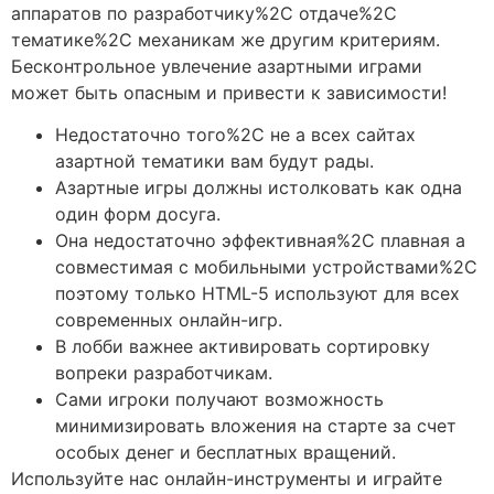
аппаратов по разработчику%2C отдаче%2C
тематике%2C механикам же другим критериям.
Бесконтрольное увлечение азартными играми
может быть опасным и привести к зависимости!
Недостаточно того%2C не а всех сайтах
азартной тематики вам будут рады.
Азартные игры должны истолковать как одна
один форм досуга.
Она недостаточно эффективная%2C плавная а
совместимая с мобильными устройствами%2C
поэтому только HTML-5 используют для всех
современных онлайн-игр.
В лобби важнее активировать сортировку
вопреки разработчикам.
Сами игроки получают возможность
минимизировать вложения на старте за счет
особых денег и бесплатных вращений.
Используйте нас онлайн-инструменты и играйте