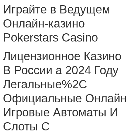
Играйте в Ведущем
Онлайн-казино
Pokerstars Casino
Лицензионное Казино
В России а 2024 Году
Легальные%2C
Официальные Онлайн
Игровые Автоматы И
Слоты С