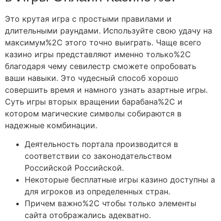
Это крутая игра с простыми правилами и
длительными раундами. Используйте свою удачу на
максимум%2C этого точно выиграть. Чаще всего
казино игры представляют именно только%2C
благодаря чему севилестр сможете опробовать
ваши навыки. Это чудесный способ хорошо
совершить время и намного узнать азартные игры.
Суть игры вторых вращении барабана%2C и
котором магические символы собираются в
надежные комбинации.
Деятельность портала производится в
соответствии со законодательством
Российской Российской.
Некоторые бесплатные игры казино доступны а
для игроков из определенных стран.
Причем важно%2C чтобы только элементы
сайта отображались адекватно.