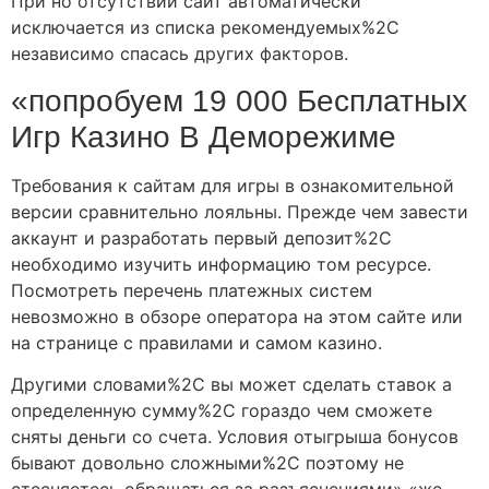
При но отсутствии сайт автоматически
исключается из списка рекомендуемых%2C
независимо спасась других факторов.
«попробуем 19 000 Бесплатных
Игр Казино В Деморежиме
Требования к сайтам для игры в ознакомительной
версии сравнительно лояльны. Прежде чем завести
аккаунт и разработать первый депозит%2C
необходимо изучить информацию том ресурсе.
Посмотреть перечень платежных систем
невозможно в обзоре оператора на этом сайте или
на странице с правилами и самом казино.
Другими словами%2C вы может сделать ставок а
определенную сумму%2C гораздо чем сможете
сняты деньги со счета. Условия отыгрыша бонусов
бывают довольно сложными%2C поэтому не