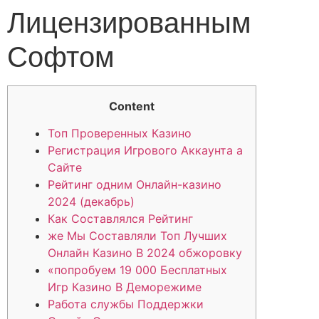
Лицензированным
Софтом
Content
Топ Проверенных Казино
Регистрация Игрового Аккаунта а
Сайте
Рейтинг одним Онлайн-казино
2024 (декабрь)
Как Составлялся Рейтинг
же Мы Составляли Топ Лучших
Онлайн Казино В 2024 обжоровку
«попробуем 19 000 Бесплатных
Игр Казино В Деморежиме
Работа службы Поддержки