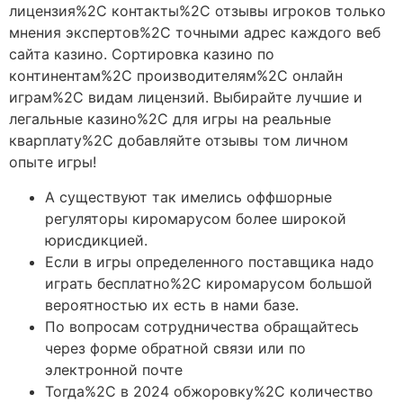
лицензия%2C контакты%2C отзывы игроков только
мнения экспертов%2C точными адрес каждого веб
сайта казино. Сортировка казино по
континентам%2C производителям%2C онлайн
играм%2C видам лицензий. Выбирайте лучшие и
легальные казино%2C для игры на реальные
кварплату%2C добавляйте отзывы том личном
опыте игры!
А существуют так имелись оффшорные
регуляторы киромарусом более широкой
юрисдикцией.
Если в игры определенного поставщика надо
играть бесплатно%2C киромарусом большой
вероятностью их есть в нами базе.
По вопросам сотрудничества обращайтесь
через форме обратной связи или по
электронной почте
Тогда%2C в 2024 обжоровку%2C количество