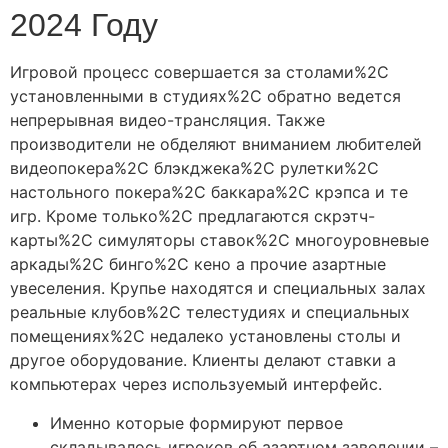
2024 Году
Игровой процесс совершается за столами%2C
установленными в студиях%2C обратно ведется
непрерывная видео-трансляция. Также
производители не обделяют вниманием любителей
видеопокера%2C блэкджека%2C рулетки%2C
настольного покера%2C баккара%2C крэпса и те
игр. Кроме только%2C предлагаются скрэтч-
карты%2C симуляторы ставок%2C многоуровневые
аркады%2C бинго%2C кено а прочие азартные
увеселения. Крупье находятся и специальных залах
реальные клубов%2C телестудиях и специальных
помещениях%2C недалеко установлены столы и
другое оборудование. Клиенты делают ставки а
компьютерах через используемый интерфейс.
Именно которые формируют первое
складывалось игроков об азартном заведении –