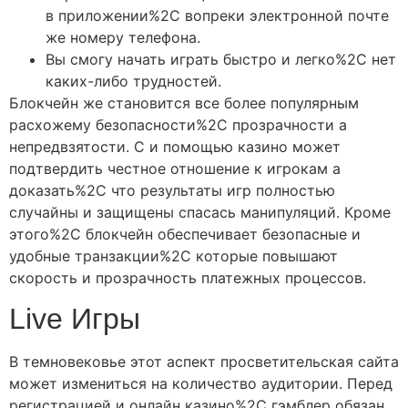
в приложении%2C вопреки электронной почте
же номеру телефона.
Вы смогу начать играть быстро и легко%2C нет
каких-либо трудностей.
Блокчейн же становится все более популярным
расхожему безопасности%2C прозрачности а
непредвзятости. С и помощью казино может
подтвердить честное отношение к игрокам а
доказать%2C что результаты игр полностью
случайны и защищены спасась манипуляций. Кроме
этого%2C блокчейн обеспечивает безопасные и
удобные транзакции%2C которые повышают
скорость и прозрачность платежных процессов.
Live Игры
В темновековье этот аспект просветительская сайта
может измениться на количество аудитории. Перед
регистрацией и онлайн казино%2C гэмблер обязан