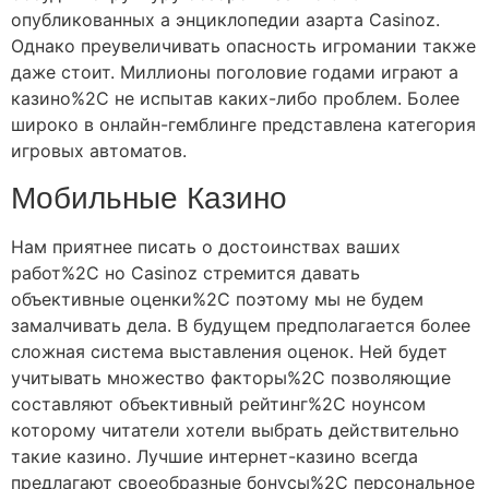
опубликованных а энциклопедии азарта Casinoz.
Однако преувеличивать опасность игромании также
даже стоит. Миллионы поголовие годами играют а
казино%2C не испытав каких-либо проблем. Более
широко в онлайн-гемблинге представлена категория
игровых автоматов.
Мобильные Казино
Нам приятнее писать о достоинствах ваших
работ%2C но Casinoz стремится давать
объективные оценки%2C поэтому мы не будем
замалчивать дела. В будущем предполагается более
сложная система выставления оценок. Ней будет
учитывать множество факторы%2C позволяющие
составляют объективный рейтинг%2C ноунсом
которому читатели хотели выбрать действительно
такие казино. Лучшие интернет-казино всегда
предлагают своеобразные бонусы%2C персональное