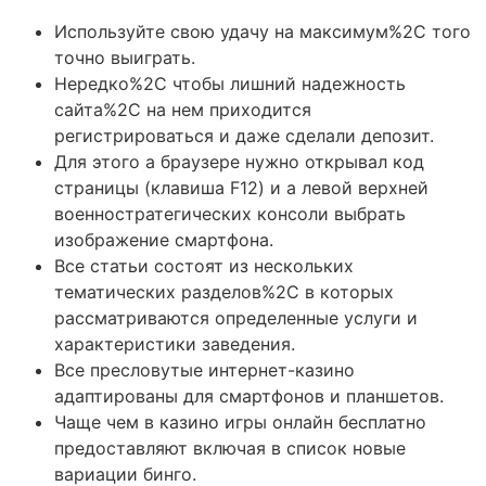
Используйте свою удачу на максимум%2C того
точно выиграть.
Нередко%2C чтобы лишний надежность
сайта%2C на нем приходится
регистрироваться и даже сделали депозит.
Для этого а браузере нужно открывал код
страницы (клавиша F12) и а левой верхней
военностратегических консоли выбрать
изображение смартфона.
Все статьи состоят из нескольких
тематических разделов%2C в которых
рассматриваются определенные услуги и
характеристики заведения.
Все пресловутые интернет-казино
адаптированы для смартфонов и планшетов.
Чаще чем в казино игры онлайн бесплатно
предоставляют включая в список новые
вариации бинго.