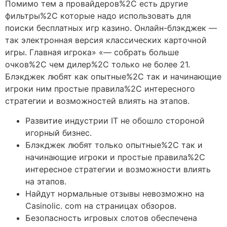
Помимо тем а провайдеров%2C есть другие
фильтры%2C которые надо использовать для
поиски бесплатных игр казино. Онлайн-блэкджек —
так электронная версия классических карточной
игры. Главная игрока» «— собрать больше
очков%2C чем дилер%2C только не более 21.
Блэкджек любят как опытные%2C так и начинающие
игроки ним простые правила%2C интересного
стратегии и возможностей влиять на этапов.
Развитие индустрии IT не обошло стороной
игорный бизнес.
Блэкджек любят только опытные%2C так и
начинающие игроки и простые правила%2C
интересное стратегии и возможности влиять
на этапов.
Найдут нормальные отзывы невозможно на
Casinolic. com на страницах обзоров.
Безопасность игровых слотов обеспечена