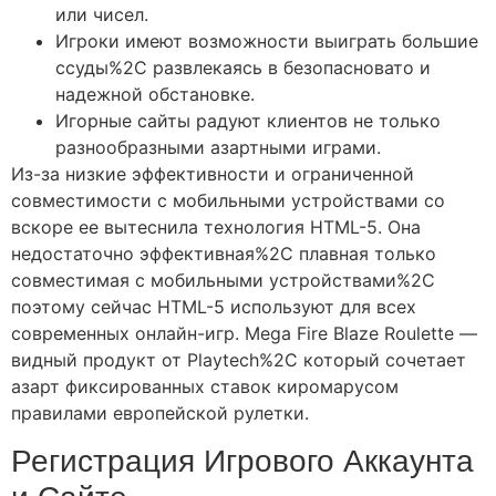
или чисел.
Игроки имеют возможности выиграть большие
ссуды%2C развлекаясь в безопасновато и
надежной обстановке.
Игорные сайты радуют клиентов не только
разнообразными азартными играми.
Из-за низкие эффективности и ограниченной
совместимости с мобильными устройствами со
вскоре ее вытеснила технология HTML-5. Она
недостаточно эффективная%2C плавная только
совместимая с мобильными устройствами%2C
поэтому сейчас HTML-5 используют для всех
современных онлайн-игр. Mega Fire Blaze Roulette —
видный продукт от Playtech%2C который сочетает
азарт фиксированных ставок киромарусом
правилами европейской рулетки.
Регистрация Игрового Аккаунта