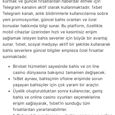
kurmak ve güncel fırsatlardan haberdar etmek için
Telegram kanalını aktif olarak kullanmaktadır. 1xbet
Telegram kanalı, anlık bildirimlerle kullanıcılarına sobre
yeni promosyonlar, güncel bahis oranları ve özel
bonuslar hakkında bilgi sunar. Bu platform, özellikle
mobil cihazlar üzerinden hızlı ve kesintisiz erişim
sağlamak isteyen bahis severler için büyük bir avantaj
sunar. 1xbet, sosyal medyayı aktif bir şekilde kullanarak
bahis severlere güncel bilgiler empieza özel fırsatlar
sunmaktadır.
Birxbet hizmetleri sayesinde bahis ve on line
casino dünyasına bakışınız tamamen değişecek.
1xBet aynası, bahisçinin ofisine erişimde sorun
yaşayan bahisçiler için çok yararlı bir araçtır.
Üyelik oluşturulduktan sonra kullanıcılar, geniş
bahis ve online casino oyunları seçeneklerine
erişim sağlayarak, 1xbet’in sunduğu tüm
fırsatlardan yararlanabilirler.