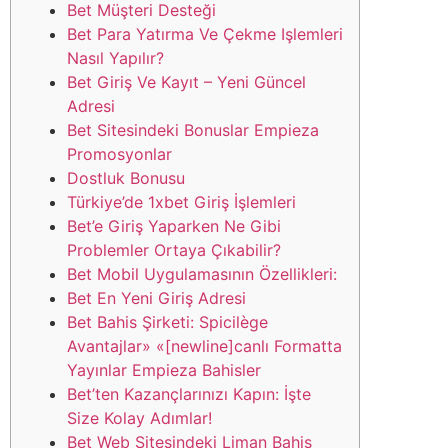
Bet Müşteri Desteği
Bet Para Yatırma Ve Çekme Işlemleri
Nasıl Yapılır?
Bet Giriş Ve Kayıt – Yeni Güncel
Adresi
Bet Sitesindeki Bonuslar Empieza
Promosyonlar
Dostluk Bonusu
Türkiye’de 1xbet Giriş İşlemleri
Bet’e Giriş Yaparken Ne Gibi
Problemler Ortaya Çıkabilir?
Bet Mobil Uygulamasının Özellikleri:
Bet En Yeni Giriş Adresi
Bet Bahis Şirketi: Spicilège
Avantajlar» «[newline]canlı Formatta
Yayınlar Empieza Bahisler
Bet’ten Kazançlarınızı Kapın: İşte
Size Kolay Adımlar!
Bet Web Sitesindeki Liman Bahis