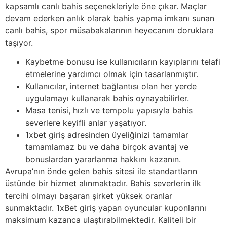
kapsamlı canlı bahis seçenekleriyle öne çıkar. Maçlar
devam ederken anlık olarak bahis yapma imkanı sunan
canlı bahis, spor müsabakalarının heyecanını doruklara
taşıyor.
Kaybetme bonusu ise kullanıcıların kayıplarını telafi
etmelerine yardımcı olmak için tasarlanmıştır.
Kullanıcılar, internet bağlantısı olan her yerde
uygulamayı kullanarak bahis oynayabilirler.
Masa tenisi, hızlı ve tempolu yapısıyla bahis
severlere keyifli anlar yaşatıyor.
1xbet giriş adresinden üyeliğinizi tamamlar
tamamlamaz bu ve daha birçok avantaj ve
bonuslardan yararlanma hakkını kazanın.
Avrupa’nın önde gelen bahis sitesi ile standartların
üstünde bir hizmet alınmaktadır. Bahis severlerin ilk
tercihi olmayı başaran şirket yüksek oranlar
sunmaktadır. 1xBet giriş yapan oyuncular kuponlarını
maksimum kazanca ulaştırabilmektedir. Kaliteli bir