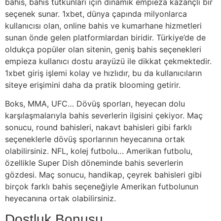
bahis, bahis tutkunları için dinamik empieza kazançlı bir
seçenek sunar. 1xbet, dünya çapında milyonlarca
kullanıcısı olan, online bahis ve kumarhane hizmetleri
sunan önde gelen platformlardan biridir. Türkiye’de de
oldukça popüler olan sitenin, geniş bahis seçenekleri
empieza kullanıcı dostu arayüzü ile dikkat çekmektedir.
1xbet giriş işlemi kolay ve hızlıdır, bu da kullanıcıların
siteye erişimini daha da pratik blooming getirir.
Boks, MMA, UFC… Dövüş sporları, heyecan dolu
karşılaşmalarıyla bahis severlerin ilgisini çekiyor. Maç
sonucu, round bahisleri, nakavt bahisleri gibi farklı
seçeneklerle dövüş sporlarının heyecanına ortak
olabilirsiniz. NFL, kolej futbolu… Amerikan futbolu,
özellikle Super Dish döneminde bahis severlerin
gözdesi. Maç sonucu, handikap, çeyrek bahisleri gibi
birçok farklı bahis seçeneğiyle Amerikan futbolunun
heyecanına ortak olabilirsiniz.
Dostluk Bonusu