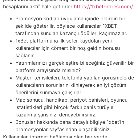
hesaplarını aktif hale getirirler
https://1xbet-adresi.com/
.
Promosyon kodları uygulama içinde belirgin bir
şekilde gösterilir, böylece kullanıcılar 1XBET
tarafından sunulan kazançlı ödülleri kaçırmazlar.
1xBet platformuna ilk sefer kaydolan yeni
kullanıcılar için cömert bir hoş geldin bonusu
sağlanır.
Yatırımlarınızı gerçekleştire bileceğiniz güvenilir bir
platform arayışında mısınız?
Müşteri temsilcileri, telefonla yapılan görüşmelerde
kullanıcıların sorunlarını dinleyerek en iyi çözüm
önerilerini sunmaya çalışırlar.
Maç sonucu, handikap, periyot bahisleri, oyuncu
istatistikleri gibi birçok farklı bahis türüyle
kazanma şansınızı deneyebilirsiniz.
Bonuslar hakkında daha detaylı bilgiye 1xbet’in
promosyonlar sayfasından ulaşabilirsiniz.
Kullanıcılar, internet bağlantısı olan her yerde