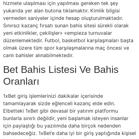
hizmete ulaşılması için yapılması gereken tek şey
yukarıda yer alan butona tıklamaktır. Kimlik bilgisi
vermeden saniyeler içinde hesap oluşturulmaktadır.
Sınırsız kazanç fırsatı sunan bahis sitesi sürekli olarak
yeni etkinlikler, çekilişler» «empieza turnuvalar
düzenlemektedir. Futbol, basketbol karşılaşmaları başta
olmak üzere tüm spor karşılaşmalarına maç öncesi ve
canlı bahisler alınabilmektedir.
Bet Bahis Listesi Ve Bahis
Oranları
1xBet giriş işlemlerinizi dakikalar içerisinde
tamamlayarak sizde eğlenceli kazanç elde edin.
Elbetteki 1xBet gibi devasal bir yatırım platformu
bunlarla sınırlı değildir, yeni başlamak isteyen insanlar
için paylaştığı bu yazılımda daha birçok nedenden
bahsedeceğiz. 1xBet’e daha iyi bir giriş yaptığında kişisel