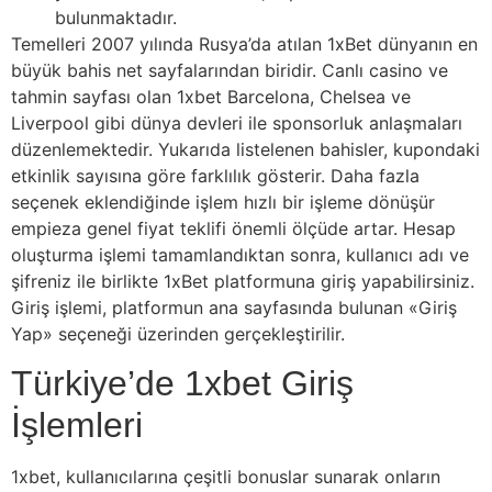
bulunmaktadır.
Temelleri 2007 yılında Rusya’da atılan 1xBet dünyanın en
büyük bahis net sayfalarından biridir. Canlı casino ve
tahmin sayfası olan 1xbet Barcelona, Chelsea ve
Liverpool gibi dünya devleri ile sponsorluk anlaşmaları
düzenlemektedir. Yukarıda listelenen bahisler, kupondaki
etkinlik sayısına göre farklılık gösterir. Daha fazla
seçenek eklendiğinde işlem hızlı bir işleme dönüşür
empieza genel fiyat teklifi önemli ölçüde artar. Hesap
oluşturma işlemi tamamlandıktan sonra, kullanıcı adı ve
şifreniz ile birlikte 1xBet platformuna giriş yapabilirsiniz.
Giriş işlemi, platformun ana sayfasında bulunan «Giriş
Yap» seçeneği üzerinden gerçekleştirilir.
Türkiye’de 1xbet Giriş
İşlemleri
1xbet, kullanıcılarına çeşitli bonuslar sunarak onların