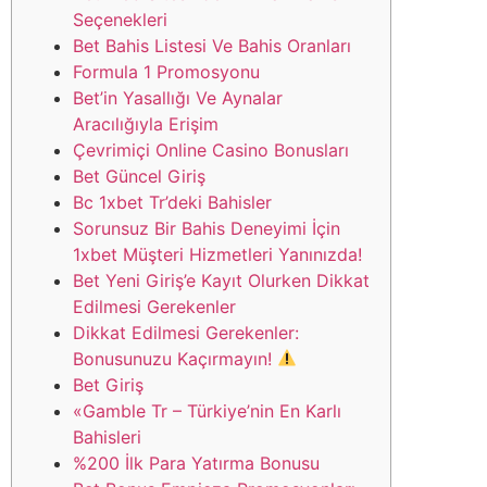
Seçenekleri
Bet Bahis Listesi Ve Bahis Oranları
Formula 1 Promosyonu
Bet’in Yasallığı Ve Aynalar
Aracılığıyla Erişim
Çevrimiçi Online Casino Bonusları
Bet Güncel Giriş
Bc 1xbet Tr’deki Bahisler
Sorunsuz Bir Bahis Deneyimi İçin
1xbet Müşteri Hizmetleri Yanınızda!
Bet Yeni Giriş’e Kayıt Olurken Dikkat
Edilmesi Gerekenler
Dikkat Edilmesi Gerekenler:
Bonusunuzu Kaçırmayın!
Bet Giriş
«Gamble Tr – Türkiye’nin En Karlı
Bahisleri
%200 İlk Para Yatırma Bonusu