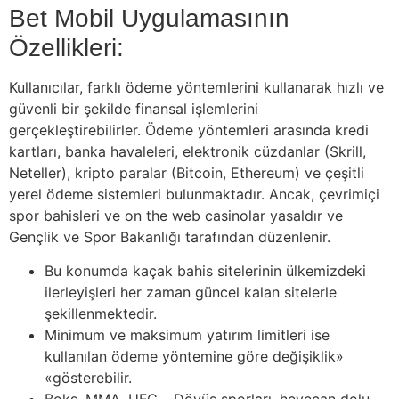
Bet Mobil Uygulamasının
Özellikleri:
Kullanıcılar, farklı ödeme yöntemlerini kullanarak hızlı ve
güvenli bir şekilde finansal işlemlerini
gerçekleştirebilirler. Ödeme yöntemleri arasında kredi
kartları, banka havaleleri, elektronik cüzdanlar (Skrill,
Neteller), kripto paralar (Bitcoin, Ethereum) ve çeşitli
yerel ödeme sistemleri bulunmaktadır. Ancak, çevrimiçi
spor bahisleri ve on the web casinolar yasaldır ve
Gençlik ve Spor Bakanlığı tarafından düzenlenir.
Bu konumda kaçak bahis sitelerinin ülkemizdeki
ilerleyişleri her zaman güncel kalan sitelerle
şekillenmektedir.
Minimum ve maksimum yatırım limitleri ise
kullanılan ödeme yöntemine göre değişiklik»
«gösterebilir.