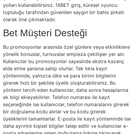
yolları kullanabilirsiniz. 1XBET giriş, küresel oyuncu
topluluğu tarafından güvenilen saygın bir bahis şirketi
olarak öne çıkmaktadır.
Bet Müşteri Desteği
Bu promosyonlar arasında özel günlere veya etkinliklere
yönelik bonuslar, turnuvalar empieza çekilişler yer alır.
Kullanıcılar bu promosyonlar sayesinde ekstra kazanç
elde etme şansına sahip olurlar. Tek tıkla kayıt
yönteminde, yalnızca ülke ve para birimi bilgilerini
girerek hızlı bir şekilde üyelik oluşturabilirsiniz. Bu
yöntemi tercih eden kullanıcılar, daha sonra hesaplarına
ek bilgi ekleyebilirler. Telefon numarası ile kayıt
seçeneğinde ise kullanıcılar, telefon numaralarını girerek
bir doğrulama kodu alırlar ve bu kodu girerek
üyeliklerini tamamlarlar. E-posta ile kayıt yönteminde ise
daha ayrıntılı kişisel bilgiler talep edilir ve kullanıcılar e-
posta adreslerine gelen doğrulama linkine tıklayarak