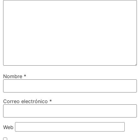
Nombre
*
Correo electrónico
*
Web