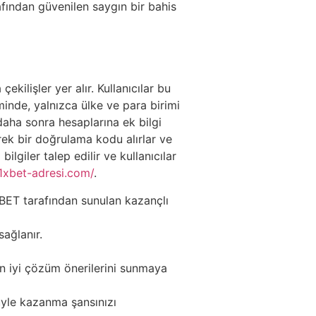
rafından güvenilen saygın bir bahis
ilişler yer alır. Kullanıcılar bu
inde, yalnızca ülke ve para birimi
, daha sonra hesaplarına ek bilgi
erek bir doğrulama kodu alırlar ve
ilgiler talep edilir ve kullanıcılar
/1xbet-adresi.com/
.
1XBET tarafından sunulan kazançlı
sağlanır.
 en iyi çözüm önerilerini sunmaya
rüyle kazanma şansınızı