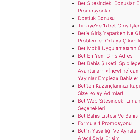
Bet Sitesindeki Bonuslar 
Promosyonlar
Dostluk Bonusu
Türkiye’de 1xbet Giriş İşle
Bet’e Giriş Yaparken Ne Gi
Problemler Ortaya Çıkabili
Bet Mobil Uygulamasının Öz
Bet En Yeni Giriş Adresi
Bet Bahis Şirketi: Spicilèg
Avantajlar» «[newline]canl
Yayınlar Empieza Bahisler
Bet’ten Kazançlarınızı Kapın
Size Kolay Adımlar!
Bet Web Sitesindeki Liman
Seçenekleri
Bet Bahis Listesi Ve Bahis 
Formula 1 Promosyonu
Bet’in Yasallığı Ve Aynalar
Aracılığıyla Erişim