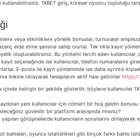
rı kullanabilirsiniz. 1XBET giriş, küresel oyuncu topluluğu ta
ği
ere veya etkinliklere yönelik bonuslar, turnuvalar empieza çek
anç elde etme şansına sahip olurlar. Tek tıkla kayıt yöntem
e üyelik oluşturabilirsiniz. Bu yöntemi tercih eden kullanıcılar
e kayıt seçeneğinde ise kullanıcılar, telefon numaralarını gir
rlar. E-posta ile kayıt yönteminde ise daha ayrıntılı kişisel b
a linkine tıklayarak hesaplarını aktif hale getirirler
https:/
çinde belirgin bir şekilde gösterilir, böylece kullanıcılar 
aydolan yeni kullanıcılar için cömert bir hoş geldin bonusu 
bileceğiniz güvenilir bir platform arayışında mısınız?
la yapılan görüşmelerde kullanıcıların sorunlarını dinleyerek
 bahisleri, oyuncu istatistikleri gibi birçok farklı bahis tü