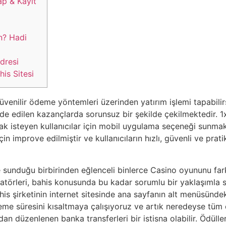
ap & Kayıt
n? Hadi
dresi
his Sitesi
güvenilir ödeme yöntemleri üzerinden yatırım işlemi tapabili
e edilen kazançlarda sorunsuz bir şekilde çekilmektedir. 1
k isteyen kullanıcılar için mobil uygulama seçeneği sunmak
çin improve edilmiştir ve kullanıcıların hızlı, güvenli ve pra
ne sunduğu birbirinden eğlenceli binlerce Casino oyununu far
atörleri, bahis konusunda bu kadar sorumlu bir yaklaşımla si
his şirketinin internet sitesinde ana sayfanın alt menüsün
me süresini kısaltmaya çalışıyoruz ve artık neredeyse tüm 
ndan düzenlenen banka transferleri bir istisna olabilir. Ödül