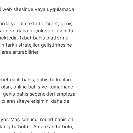
smi web sitesinde veya uygulamada
rda yer almaktadır. 1xbet, geniş
leybol ve daha birçok spor dalında
ektedir. 1xbet bahis platformu,
farklı stratejiler geliştirmesine
ını artırabilirler.
xbet canlı bahis, bahis tutkunları
ı olan, online bahis ve kumarhane
n, geniş bahis seçenekleri empieza
ıcıların siteye erişimini daha da
iyor. Maç sonucu, round bahisleri,
, kolej futbolu… Amerikan futbolu,