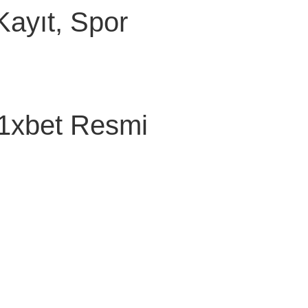
Kayıt, Spor
 1xbet Resmi