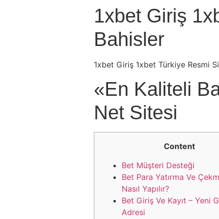
1xbet Giriş 1x
Bahisler
1xbet Giriş 1xbet Türkiye Resmi Sit
«En Kaliteli 
Net Sitesi
Content
Bet Müşteri Desteği
Bet Para Yatırma Ve Çekme
Nasıl Yapılır?
Bet Giriş Ve Kayıt – Yeni 
Adresi