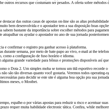
 the outros recursos que costumam ser pesados. A oferta sobre métodos d
e destacar das outras casas de apostas on-line são as altas probabilida
oi muito bem desenvolvida e o apostador tem a sua disposição boas opçõe
ia sabem bastante da importância sobre escolher métodos para pagamento 
de atrapalhar ou ayudar o apostador no ano de sua jornada posteriormen
ia e confirmar o registro pra ganhar acesso à plataforma.
as durante semana, por meio de bate-papo ao vivo, e-mail at the telefon
o, como a configuração de fuso horário e idioma.
m alguma grande variedade para bônus e promoções disponíveis así que 
omo o Dota 2. Um simples moba se tornou um titã esportivo recorde o 
 não são tão diversas quanto você gostaria. Veremos todos operating-sy
s necessárias para decidir se este site é alguma boa opção pra sua jorn
ltimos meses, o Mostbet.
mpo, espalhe-o por várias apostas para reduzir u risco e acentuar su
azo requer muita habilidade electronic tática. Confira, while melhores 