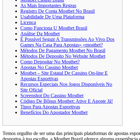
As Mais Importantes Regras
Registro De Conta Mostbet No Brasil
Usabilidade De Uma Plataforma
Licença
Como Funciona U Mostbet Brasil
Análise Da Mostbet
É Possível Seguir A Transmissões Ao Vivo Dos
Games Na Casa Para Apostas» «mostbet?
Métodos De Pagamento Mostbet No Brasil
Métodos De Deposito No Website Mostbet
Como Depositar No Mostbet?
Apostas No Cassino Mostbet
Mostbet – Site Estatal De Cassino On-line E
Apostas Esportivas
Recursos Especiais Nos Jogos Disponíveis No
Site Oficial
Screenshot Do Cassino Mostbet
Código De Bônus Mostbet: Ative E Aposte Já!
Tipos Para Apostas Esportivas
Benefícios Do Apostador Mostbet
Temos orgulho de ser uma das principais plataformas de apostas espo
desportos à tua escolha, a Mostbet Brazil oferece alguma experiência de