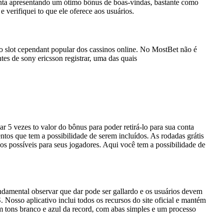
onta apresentando um ótimo bônus de boas-vindas, bastante como
e verifiquei to que ele oferece aos usuários.
 o slot cependant popular dos cassinos online. No MostBet não é
tes de sony ericsson registrar, uma das quais
r 5 vezes to valor do bônus para poder retirá-lo para sua conta
tos que tem a possibilidade de serem incluídos. As rodadas grátis
s possíveis para seus jogadores. Aqui você tem a possibilidade de
undamental observar que dar pode ser gallardo e os usuários devem
 Nosso aplicativo inclui todos os recursos do site oficial e mantém
 tons branco e azul da record, com abas simples e um processo