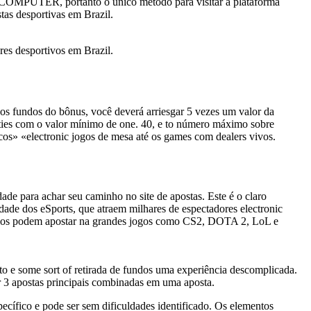
R COMPUTER, portanto o único método para visitar a plataforma
tas desportivas em Brazil.
res desportivos em Brazil.
 os fundos do bônus, você deverá arriesgar 5 vezes um valor da
lities com o valor mínimo de one. 40, e to número máximo sobre
cos» «electronic jogos de mesa até os games com dealers vivos.
ldade para achar seu caminho no site de apostas. Este é o claro
dade dos eSports, que atraem milhares de espectadores electronic
uários podem apostar na grandes jogos como CS2, DOTA 2, LoL e
sito e some sort of retirada de fundos uma experiência descomplicada.
r 3 apostas principais combinadas em uma aposta.
pecífico e pode ser sem dificuldades identificado. Os elementos