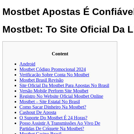
Mostbet Apostas É Confiáve
Mostbet: To Site Oficial Da
Content
Android
Mostbet Código Promocional 2024
Verificação Sobre Conta No Mostbet
Mostbet Brasil Revisão
Site Oficial Da Mostbet Para Apostas No Brasil
Versão Mobile Perform Site Mostbet
Registro No Website Oficial Mostbet Online
Mostbet – Site Estatal No Brasil
Como Sacar Dinheiro Na Mostbet?
Cashout De Aposta
O Suporte Do Mostbet É 24 Horas?
Posso Assistir A Transmissões Ao Vivo De
Partidas De Críquete Na Mostbet?
Mostbet Casino Brasil