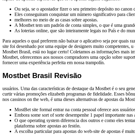
Ou seja, se o apostador fizer o seu primeiro depósito no canon
Eles conseguiram conquistar um número significativo para clien
melhores no meio de as casas sobre apostas.
A Mostbet tem um padrón de conta simples, o que é uma grand
As loterias online, que são inteiramente legais no País e do mu
Para aqueles o qual preferem não baixar o aplicativo seja por quais ra
site foi desenhado por uma equipe de designers muito competentes, u q
Mostbet Brasil, está no lugar certo! Coletamos as informações mais im
Mostbet, oferecemos aos nossos compradores uma opção sobre suporte 
fornecer uma experiência perfeita em nossa trampolín.
Mostbet Brasil Revisão
usuários. Uma das características de destaque da Mostbet é o seu g
curtir várias promoções elizabeth programas de fidelidade. Esses bô
nos cassinos on the web, é uma dieses alternativas de apostas da Most
MostBet site formal entrar na conta pessoal oferece aos usuários
Embora some sort of sorte desempenhe 1 papel importante nas ap
O que operating system diferencia dos outros e como eles tenta
plataforma sobre apostas ao festón.
A escolha particular para apostas do web-site de apostas é muit