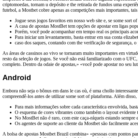
criptomoedas, tornam u depósito e the retirada de fundos uma experi
futebol, a Mostbet cobre apenas as competições mais importantes, tais
Jogue seus jogos favoritos em nosso web site e, se some sort of
A casa de apostas MostBet tem opções de apostar em ligas p
Porém, você pode acompanhar em tempo real os principais acon
Para iniciar um levantamento, basta entrar em sua conta elizabe
caso dos saques, contando com the verificação de segurança, o
As áreas de cassinos ao vivo se tornaram muito importantes em virtud
resto da seleção de jogos. Se você não está familiarizado com o UFC
completo. Dentro da odaie de apostas,» «você pode apostar no seu lut
Android
Embora não seja o bônus em dans le cas où, é uma chollo interessant
compreendê-los antes de utilizar some sort of plataforma. Além disso,
Para mais informações sobre cada característica envolvida, basta
O esquema de cores vibrantes como também o layout evidente t
No MostBet não é raro, com este caça-níqueis estando sempre e
Os agentes de suporte ao cliente da Mostbet são facilmente ac
A bolsa de apostas Mostbet Brazil combina» «pessoas com pontos para 