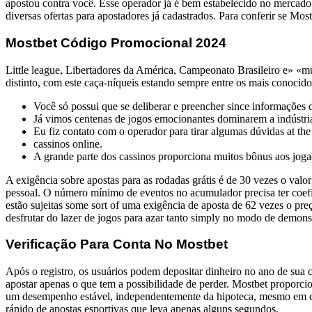
apostou contra você. Esse operador já é bem estabelecido no mercado
diversas ofertas para apostadores já cadastrados. Para conferir se Most
Mostbet Código Promocional 2024
Little league, Libertadores da América, Campeonato Brasileiro e» «mu
distinto, com este caça-níqueis estando sempre entre os mais conocido
Você só possui que se deliberar e preencher since informações de 
Já vimos centenas de jogos emocionantes dominarem a indústr
Eu fiz contato com o operador para tirar algumas dúvidas at the 
cassinos online.
A grande parte dos cassinos proporciona muitos bônus aos jogad
A exigência sobre apostas para as rodadas grátis é de 30 vezes o valo
pessoal. O número mínimo de eventos no acumulador precisa ter coefic
estão sujeitas some sort of uma exigência de aposta de 62 vezes o pr
desfrutar do lazer de jogos para azar tanto simply no modo de demons
Verificação Para Conta No Mostbet
Após o registro, os usuários podem depositar dinheiro no ano de sua c
apostar apenas o que tem a possibilidade de perder. Mostbet proporcio
um desempenho estável, independentemente da hipoteca, mesmo em cell
rápido de apostas esportivas que leva apenas alguns segundos.