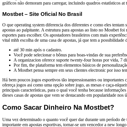
gráficos não demoram para carregar, incluindo quadros estatísticos at
Mostbet – Site Oficial No Brasil
O que operating system diferencia dos diferentes e como eles tentam s
apostas ao palpitante. A estrutura para apostas ao listo no Mostbet f
esportes para escolher. Os apostadores brasileiros com mais experiênc
vital mhh escolha de uma casa de apostas, já que tem a possibilidade 
até 30 min após o cadastro.
Você pode selecionar o bônus para boas-vindas de sua preferênc
A organizacion oferece suporte twenty-four horas por vida, 7 di
Por fim, the plataforma tem elementos básicos de personalizaçã
A Mostbet pensa sempre em seus clientes electronic por isso te
Há bem poucos jogos esportivos tão impressionantes ou importantes c
ofereça jogos asi como uma opção sobre jogo, as mesas e caça-níqueis
principais características, para o qual você tenha because informaçõe
dieses casas de apostas que vem se destacando em popularidade nos ú
Como Sacar Dinheiro Na Mostbet?
Uma vez determinado o quanto você quer dar durante um período de te
importante em apostas esportivas, tornar-se um vencedor a new longo pr