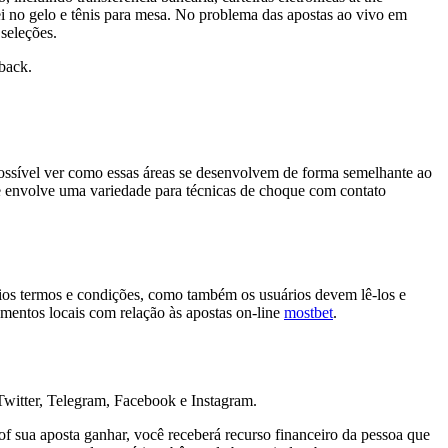
i no gelo e tênis para mesa. No problema das apostas ao vivo em
seleções.
hback.
 possível ver como essas áreas se desenvolvem de forma semelhante ao
e envolve uma variedade para técnicas de choque com contato
rios termos e condições, como também os usuários devem lê-los e
amentos locais com relação às apostas on-line
mostbet
.
Twitter, Telegram, Facebook e Instagram.
of sua aposta ganhar, você receberá recurso financeiro da pessoa que